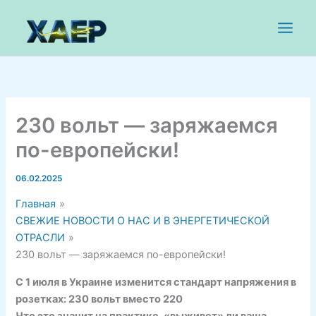
Перейти
к
содержимому
230 вольт — заряжаемся
по-европейски!
06.02.2025
Главная
СВЕЖИЕ НОВОСТИ О НАС И В ЭНЕРГЕТИЧЕСКОЙ
ОТРАСЛИ
230 вольт — заряжаемся по-европейски!
С 1 июля в Украине изменится стандарт напряжения в
розетках: 230 вольт вместо 220
Что это значит на практике, «выживет» ли ваша